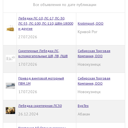
Все объявления по дате публикации
Лебедки ЛС-10, ЛС-17, ЛС-30,
ЛС-55, ЛС-100, ЛС-110, ШВА-18000
Krotimport, ООО
и другие
Кривой Рог
27.07.2026
Скреперные Лебедки ЛС,
Сибирская Торговая
вспомогательные ШВ, ЛВ, ЛШВ
Компания, ООО
17.07.2026
Новокузнецк
Привод винтовой моторный
Сибирская Торговая
ПВМ.1М
Компания, ООО
17.07.2026
Новокузнецк
Лебедка скреперная ЛС30
БурТех
26.12.2024
Абакан
Компания АО Горные машины