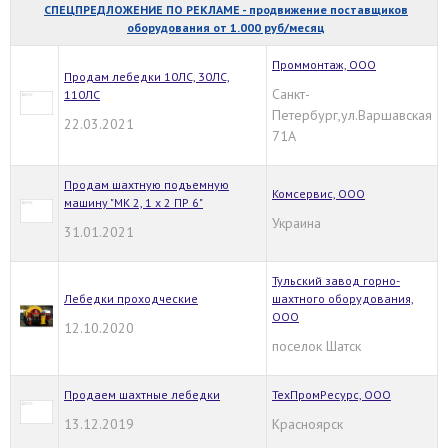
СПЕЦПРЕДЛОЖЕНИЕ ПО РЕКЛАМЕ - продвижение поставщиков
оборудования от 1.000 руб/месяц
Проммонтаж, ООО
Продам лебедки 10ЛС, 30ЛС,
Санкт-
110ЛС
Петербург,ул.Варшавская
22.03.2021
71А
Продам шахтную подъемную
Комсервис, ООО
машину "МК 2, 1 х 2 ПР 6"
Украина
31.01.2021
Тульский завод горно-
Лебедки проходческие
шахтного оборудования,
ООО
12.10.2020
поселок Шатск
Продаем шахтные лебедки
ТехПромРесурс, ООО
13.12.2019
Красноярск