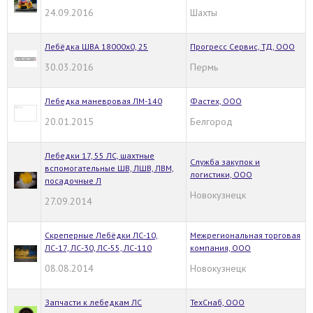
24.09.2016
Шахты
Лебёдка ШВА 18000х0, 25
Прогресс Сервис, ТД, ООО
30.03.2016
Пермь
Лебедка маневровая ЛМ-140
Фастех, ООО
20.01.2015
Белгород
Лебедки 17, 55 ЛС, шахтные
Служба закупок и
вспомогательные ШВ, ЛШВ, ЛВМ,
логистики, ООО
посадочные Л
Новокузнецк
27.09.2014
Cкреперные Лебёдки ЛС-10,
Межрегиональная торговая
ЛС-17, ЛС-30, ЛС-55, ЛС-110
компания, ООО
08.08.2014
Новокузнецк
Запчасти к лебедкам ЛС
ТехСнаб, ООО