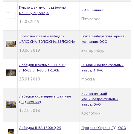
Куплю шахтную подъёмную
РМЗ-Филиал
машину 2Ц-5х2, 4
Пятигорск
14.07.2019
Тормозные ленты лебедок
Екатеринбургская Горная
17ЛС2СМА, 30ЛС2СМА, 55ЛС2СМА
Компания, ООО
10.06.2019
Екатеринбург
Лебедки шахтные : ЛН-30Б;
ГП Машиностроительный
ЛН-50Б; ЛН-60; ЛТ-130Б;
завод ИТРАС
25.01.2019
Москва
Кропоткинский
Лебедки скреперные шахтные
машиностроительный
(подземные)
завод, ОАО
12.10.2018
Кропоткин
Лебедка ШВА 1800х0, 25
Прогресс Сервис, ТД, ООО