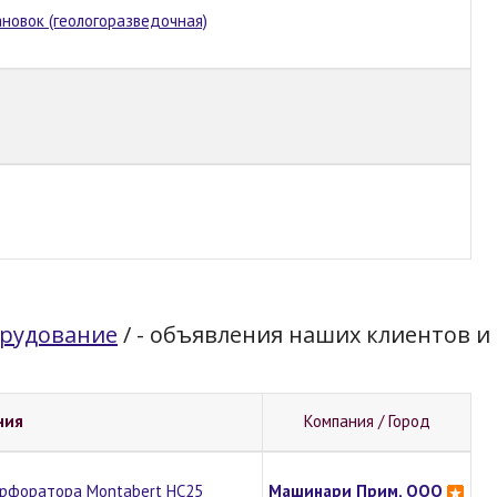
новок (геологоразведочная)
орудование
/
- объявления наших клиентов и
ния
Компания / Город
ерфоратора Montabert HC25
Машинари Прим, ООО