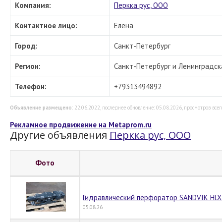
Компания:
Перкка рус, ООО
Контактное лицо:
Елена
Город:
Санкт-Петербург
Регион:
Санкт-Петербург и Ленинградск
Телефон:
+79313494892
Объявление размещено
: 22.06.2022, последнее обновление: 05.08.2026, просмотров всего
Рекламное продвижение на Metaprom.ru
Другие объявления
Перкка рус, ООО
Фото
Гидравлический перфоратор SANDVIK HLX
05.08.26