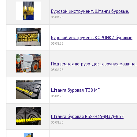
Буровой инструмент. Штанги буровые.
05.08.26
Буровой инструмент. КОРОНКИ буровые
05.08.26
Подземная погрузо-доставочная машина S
05.08.26
Штанга буровая Т38 MF
05.08.26
Штанга буровая R38-H35-(Н32)-R32
05.08.26