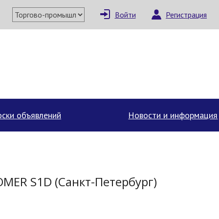
Войти
Регистрация
×
Написать поставщи
ски объявлений
Новости и информация
MER S1D (Санкт-Петербург)
Отмена
Отправить сообщение