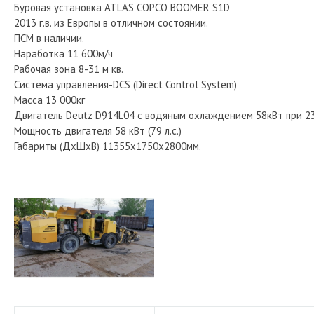
Буровая установка ATLAS COPCO BOOMER S1D
2013 г.в. из Европы в отличном состоянии.
ПСМ в наличии.
Наработка 11 600м/ч
Рабочая зона 8-31 м кв.
Система управления-DCS (Direct Control System)
Масса 13 000кг
Двигатель Deutz D914L04 c водяным охлаждением 58кВт при 23
Мощность двигателя 58 кВт (79 л.с.)
Габариты (ДхШхВ) 11355х1750х2800мм.