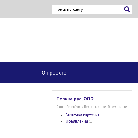
ку
О проекте
Перкка рус, ООО
Санкт-Петербург / Горно-шахтное оборудование
Визитная карточка
Объявления
10