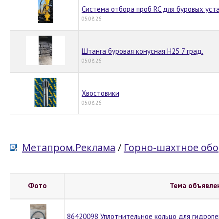
Система отбора проб RC для буровых уста
05.08.26
Штанга буровая конусная Н25 7 град.
05.08.26
Хвостовики
05.08.26
Метапром.Реклама
/
Горно-шахтное об
Фото
Тема объявле
86420098 Уплотнительное кольцо для гидроп